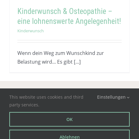
Kinderwunsch & Osteopathie –
eine lohnenswerte Angelegenheit!
Kinderwunsch
Wenn dein Weg zum Wunschkind zur
Belastung wird... Es gibt [...]
Impressum
|
Datenschutz
This website uses cookies and third
Einstellungen
party services.
OK
Copyright
2026 Verena Stepan. Alle Rechte vorbehalten |
Logo
Design
,
Webdesign
&
Webentwicklung
aus Wien von
Livingcreation.at
Ablehnen